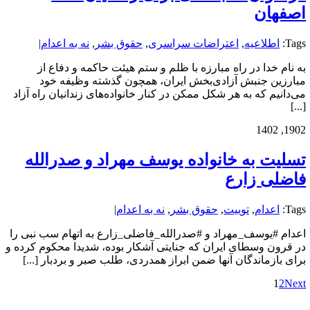
اصفهان
Tags:
اطلاعیه
,
اعتراضات سراسری
,
حقوق بشر
,
نه به اعدام
|
به نام خدا در راه مبارزه با ظلم و ستم هیئت حاکمه و دفاع از
مبارزین جنبش آزادی‌بخش ایران، همچون گذشته وظیفه خود
می‌دانیم که به هر شکل ممکن در کنار خانواده‌های زندانیان راه آزاد
[...]
19
02, 1402
تسلیت به خانواده یوسف مهراد و صدرالله
فاضلی زارع
Tags:
اعدام
,
توییت
,
حقوق بشر
,
نه به اعدام
|
اعدام #یوسف_مهراد و #صدرالله_فاضلی_زارع به اتهام سب نبی را
در قرون وسطای ایران که جنایتی آشکار بوده، شدیدا محکوم کرده و
برای بازماندگان آنها ضمن ابراز همدردی، طلب صبر و بردبار [...]
1
2
Next