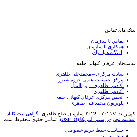
لینک های تماس
تماس با سازمان
همکاری با سازمان
باشگاه هواداران
سایت‌های عرفان کیهانی حلقه
سایت مرکزی – محمدعلی طاهری
مرکز تحقیقات علمی حوزه شعور
آکادمی طاهری – بین الملل
آکادمی طاهری
انجمن مرکزی عرفان کیهانی حلقه
تلویزیون محمدعلی طاهری
کپی‌رایت ©۲۰۲۱ – ۲۰۲۶| سازمان صلح طاهری |
گواهی ثبت کانادا
|
علامت تجاری رسمی آمریکا (USPTO)
| تمامی حقوق محفوظ است.
سیاست حفظ حریم خصوصی
نقشه سایت