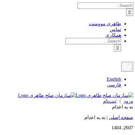
Search
Skip
for:
to
content
طاهری موومنت
تماس
همکاری
Search
for:
English
فارسی
ورود
|
ثبت‌نام
نه به اعدام
صفحه اصلی
|
نه به اعدام
26
07, 1404