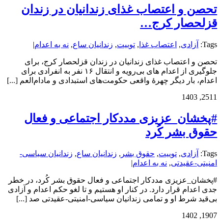
تحصن و اعتصاب غذای زندانیان در زندان
قزلحصار کرج…
Tags:
آزادی
,
اعتصاب غذا
,
توییت
,
زندانیان ساع
,
نه به اعدام
|
تحصن و اعتصاب غذای زندانیان در زندان قزلحصار کرج، برای
جلوگیری از اعدام های بی‌رویه و انتقال ۱۶ نفر به انفرادی برای
اعدام، بار دیگر چهرهٔ واقعی حکومت‌های استبدادی و مادام‌العم [...]
25
11, 1403
#پخشان_عزیزی مددکار اجتماعی و فعال
حقوق بشر کُرد
Tags:
آزادی
,
توییت
,
حقوق بشر
,
زندانیان ساع
,
زندانیان سیاسی-
امنیتی-عقیدتی
,
نه به اعدام
|
#پخشان_عزیزی مددکار اجتماعی و فعال حقوق بشر کُرد، در خطر
جدی اعدام قرار دارد. در کنار او هستیم و تا لغو حکم اعدام و آزادی
بی‌قید شرط او و تمامی زندانیان سیاسی-امنیتی-عقیدتی صد [...]
19
07, 1402