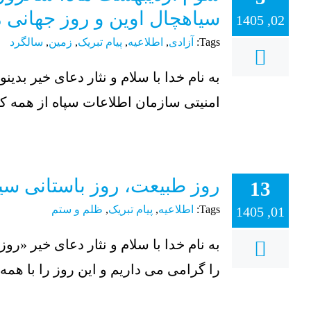
سیاهچال اوین و روز جهانی مادر زمین (er Earth Day
02, 1405
Tags:
آزادی
,
اطلاعیه
,
پیام تبریک
,
زمین
,
سالگرد
به نام خدا با سلام و نثار دعای خیر بد
امنیتی سازمان اطلاعات سپاه از همه کسانیکه دهه 90 شمسی از سرتاسر
روز طبیعت، روز باستانی سیز
13
Tags:
اطلاعیه
,
پیام تبریک
,
ظلم و ستم
01, 1405
به نام خدا با سلام و نثار دعای خیر «ر
را گرامی می داریم و این روز را با همه آ