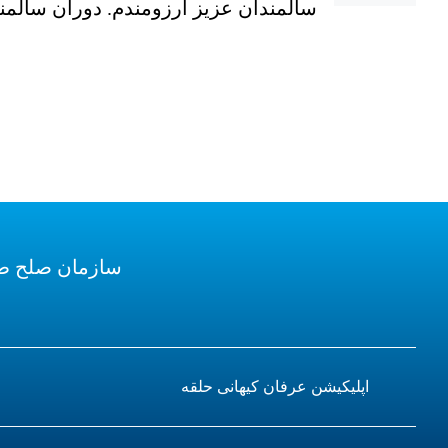
سالمندان عزیز آرزومندم. دوران سالم
سازمان صلح ط
اپلیکیشن عرفان کیهانی حلقه