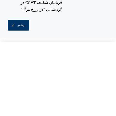
قربانیان شکنجه CCVT در
گردهمایی “در برزخ مرگ”
بیشتر