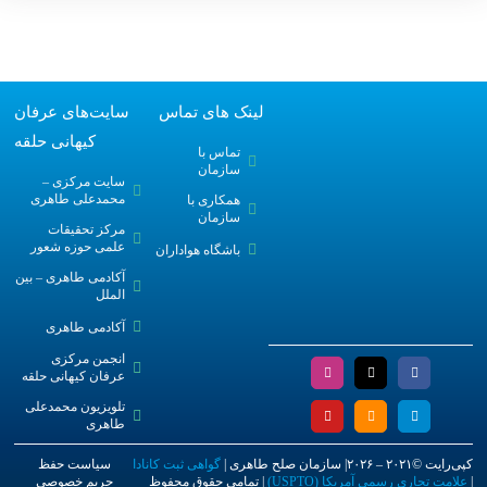
لینک های تماس
سایت‌های عرفان
کیهانی حلقه
تماس با
سازمان
سایت مرکزی –
محمدعلی طاهری
همکاری با
سازمان
مرکز تحقیقات
علمی حوزه شعور
باشگاه هواداران
آکادمی طاهری – بین
الملل
آکادمی طاهری
انجمن مرکزی
عرفان کیهانی حلقه
تلویزیون محمدعلی
طاهری
کپی‌رایت ©۲۰۲۱ – ۲۰۲۶| سازمان صلح طاهری |
گواهی ثبت کانادا
سیاست حفظ
|
علامت تجاری رسمی آمریکا (USPTO)
| تمامی حقوق محفوظ
حریم خصوصی