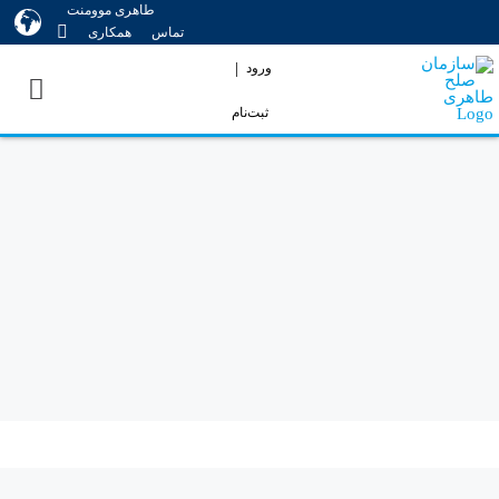
طاهری موومنت
Ski
تماس
همکاری
t
|
ورود
conten
ثبت‌نام